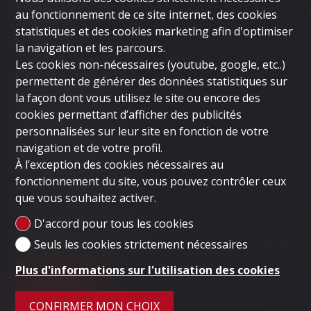
VENDRE UN BIEN
au fonctionnement de ce site internet, des cookies
SOCIÉTÉ
statistiques et des cookies marketing afin d'optimiser
CONTACT
la navigation et les parcours.
Les cookies non-nécessaires (youtube, google, etc..)
Contactez-nous
permettent de générer des données statistiques sur
LUGANO HOME SAGL
la façon dont vous utilisez le site ou encore des
Via Nassa 3b
cookies permettant d’afficher des publicités
personnalisées sur leur site en fonction de votre
6900 Lugano
navigation et de votre profil.
Tél.
+41 91 235 58 56
À l’exception des cookies nécessaires au
Mob.
+41 79 778 10 93
fonctionnement du site, vous pouvez contrôler ceux
info@luganohome.ch
que vous souhaitez activer.
Restez connecté
D'accord pour tous les cookies
Seuls les cookies strictement nécessaires
Ne laissez aucun bien vous échapper, inscrivez-vous
gratuitement.
Plus d'informations sur l'utilisation des cookies
S'ABONNER
CONFIRMER MON CHOIX