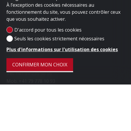
À l’exception des cookies nécessaires au
LONDON
fonctionnement du site, vous pouvez contrôler ceux
VENDRE UN BIEN
que vous souhaitez activer.
SOCIÉTÉ
CONTACT
D'accord pour tous les cookies
Seuls les cookies strictement nécessaires
Contactez-nous
Plus d'informations sur l'utilisation des cookies
LUGANO HOME SAGL
Via Nassa 3b
CONFIRMER MON CHOIX
6900 Lugano
Tél.
+41 91 235 58 56
Mob.
+41 79 778 10 93
info@luganohome.ch
Restez connecté
Ne laissez aucun bien vous échapper, inscrivez-vous
gratuitement.