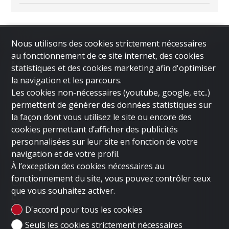
Nous utilisons des cookies strictement nécessaires
au fonctionnement de ce site internet, des cookies
Menu
statistiques et des cookies marketing afin d'optimiser
la navigation et les parcours.
ACCUEIL
Les cookies non-nécessaires (youtube, google, etc..)
LUGANO
permettent de générer des données statistiques sur
DUBAI
la façon dont vous utilisez le site ou encore des
LONDON
cookies permettant d’afficher des publicités
VENDRE UN BIEN
personnalisées sur leur site en fonction de votre
SOCIÉTÉ
navigation et de votre profil.
CONTACT
À l’exception des cookies nécessaires au
fonctionnement du site, vous pouvez contrôler ceux
Contactez-nous
que vous souhaitez activer.
LUGANO HOME SAGL
D'accord pour tous les cookies
Via Nassa 3b
6900 Lugano
Seuls les cookies strictement nécessaires