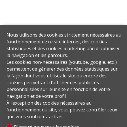
Nous utilisons des cookies strictement nécessaires au
fonctionnement de ce site internet, des cookies
statistiques et des cookies marketing afin d'optimiser
Situation
la navigation et les parcours.
Les cookies non-nécessaires (youtube, google, etc..)
permettent de générer des données statistiques sur
la façon dont vous utilisez le site ou encore des
cookies permettant d’afficher des publicités
personnalisées sur leur site en fonction de votre
navigation et de votre profil.
Montagnola est une fraction de la commune de
À l’exception des cookies nécessaires au
Collina d'Oro, l'un des quartiers résidentiels les plus
fonctionnement du site, vous pouvez contrôler ceux
prestigieux de Lugano. Les principales
que vous souhaitez activer.
caractéristiques sont la tranquillité, la beauté du
paysage et la proximité de la ville de Lugano