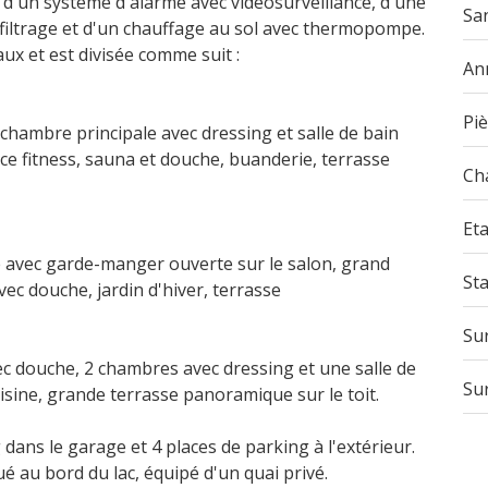
n, d'un système d'alarme avec vidéosurveillance, d'une
San
filtrage et d'un chauffage au sol avec thermopompe.
aux et est divisée comme suit :
An
Pi
, chambre principale avec dressing et salle de bain
ace fitness, sauna et douche, buanderie, terrasse
Ch
Eta
ine avec garde-manger ouverte sur le salon, grand
St
vec douche, jardin d'hiver, terrasse
Sur
ec douche, 2 chambres avec dressing et une salle de
Su
uisine, grande terrasse panoramique sur le toit.
dans le garage et 4 places de parking à l'extérieur.
é au bord du lac, équipé d'un quai privé.