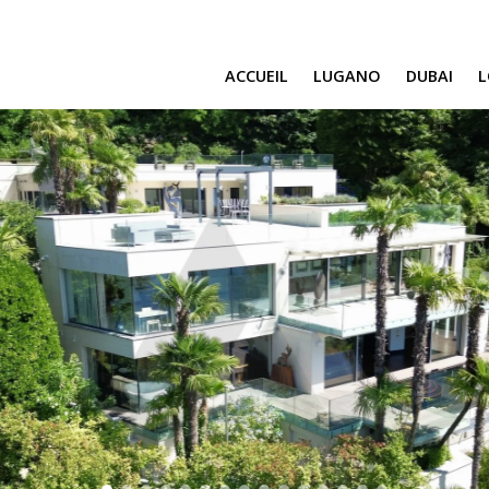
ACCUEIL
LUGANO
DUBAI
SAFA ONE
CAVALLI TOWE
DAMAC BAY
SAFA TWO
CORAL REEF
VENICE & MALT
CHIC TOWER
MOROCCO
GEMS ESTATES