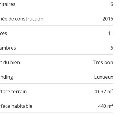
itaires
6
née de construction
2016
èces
11
ambres
6
t du bien
Très bon
anding
Luxueux
face terrain
4'637 m²
rface habitable
440 m²