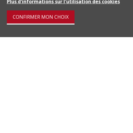
Plus d'informations sur l'utilisation des cookies
CONFIRMER MON CHOIX
Breganzona è un quartiere di 5'473 abitanti del
comune svizzero di Lugano,nel CantonTicino.
Strategicamente posizionato per la vicinanza a tutti i
servizi di prima necessità, al centro città di Lugano e
all'accessoautostradale,oltre ad essere un comune