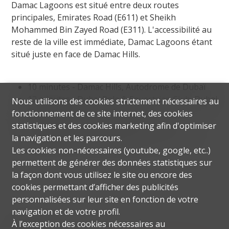
Damac Lagoons est situé entre deux routes
principales, Emirates Road (E611) et Sheikh
Mohammed Bin Zayed Road (E311). L'accessibilité au
reste de la ville est immédiate, Damac Lagoons étant
situé juste en face de Damac Hills.
10 minutes - Damac Hills, Autodrome de Dubaï
12 minutes - Dubai Polo & Equestrian Club, Dubai
Nous utilisons des cookies strictement nécessaires au
Sports City
fonctionnement de ce site internet, des cookies
22 minutes - Marina de Dubaï
statistiques et des cookies marketing afin d'optimiser
35 minutes - Aéroport international de Dubaï
la navigation et les parcours.
Les cookies non-nécessaires (youtube, google, etc..)
permettent de générer des données statistiques sur
la façon dont vous utilisez le site ou encore des
cookies permettant d’afficher des publicités
personnalisées sur leur site en fonction de votre
navigation et de votre profil.
À l’exception des cookies nécessaires au
Distances