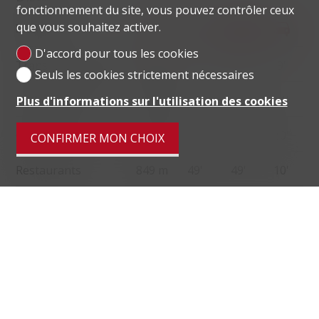
fonctionnement du site, vous pouvez contrôler ceux
que vous souhaitez activer.
localite
D'accord pour tous les cookies
Transports publics
1.16 km
52'
46'
9'
Seuls les cookies strictement nécessaires
Ecole primaire
1.05 km
59'
59'
11'
Plus d'informations sur l'utilisation des cookies
Commerces
770 m
51'
51'
10'
CONFIRMER MON CHOIX
Restaurants
849 m
49'
49'
10'