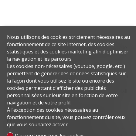
Nous utilisons des cookies strictement nécessaires au
fonctionnement de ce site internet, des cookies
Damaqc Hills è facilmente raggiungibile attraverso le
statistiques et des cookies marketing afin d'optimiser
principali reti stradali, tra cui Emirates Road e Sheikh
la navigation et les parcours.
Mohammed Bin Zayed Road.
Les cookies non-nécessaires (youtube, google, etc..)
permettent de générer des données statistiques sur
- I centri commerciali più vicini sono First Avenue Mall
la façon dont vous utilisez le site ou encore des
- Motor City (5 minuti), City Centre Me'aisem (10
cookies permettant d’afficher des publicités
minuti), Cityland Mall - Global Village (8 minuti) e Mall
personnalisées sur leur site en fonction de votre
of the Emirates (25 minuti).
navigation et de votre profil.
- I centri ospedalieri più vicini sono Aster Medical
À l’exception des cookies nécessaires au
Centre (8 minuti), Mediclinic Parkview Hospital (10
fonctionnement du site, vous pouvez contrôler ceux
minuti) e NMC Royal Hospital (15 minuti).
que vous souhaitez activer.
- Il Damac Hills ospita la Jebel Ali School, una scuola
internazionale. Le altre scuole nelle vicinanze sono
D'accord pour tous les cookies