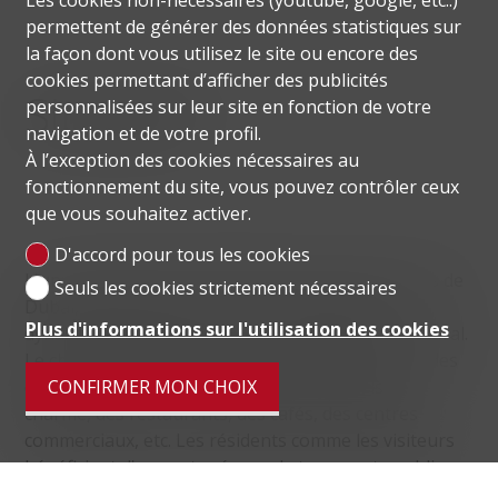
Les cookies non-nécessaires (youtube, google, etc..)
permettent de générer des données statistiques sur
la façon dont vous utilisez le site ou encore des
cookies permettant d’afficher des publicités
Situation
personnalisées sur leur site en fonction de votre
navigation et de votre profil.
À l’exception des cookies nécessaires au
fonctionnement du site, vous pouvez contrôler ceux
que vous souhaitez activer.
D'accord pour tous les cookies
L'un des quartiers résidentiels les plus populaires de
Seuls les cookies strictement nécessaires
Dubaï, Dubai Marina, est une communauté
Plus d'informations sur l'utilisation des cookies
dynamique qui s'étend sur trois kilomètres de littoral.
Le charmant cadre du front de mer s'anime avec des
complexes hôteliers cinq étoiles, des hôtels de
CONFIRMER MON CHOIX
charme, des restaurants, des cafés, des centres
commerciaux, etc. Les résidents comme les visiteurs
bénéficient d'un vaste réseau de transports publics,
avec notamment l'accès au tramway de Dubaï, au