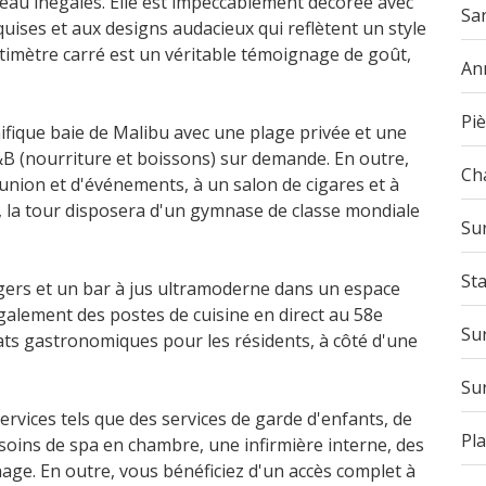
d'eau inégalés. Elle est impeccablement décorée avec
San
quises et aux designs audacieux qui reflètent un style
ntimètre carré est un véritable témoignage de goût,
An
Pi
gnifique baie de Malibu avec une plage privée et une
F&B (nourriture et boissons) sur demande. En outre,
Ch
éunion et d'événements, à un salon de cigares et à
, la tour disposera d'un gymnase de classe mondiale
Su
St
gers et un bar à jus ultramoderne dans un espace
 également des postes de cuisine en direct au 58e
Su
ts gastronomiques pour les résidents, à côté d'une
Su
ervices tels que des services de garde d'enfants, de
Pla
soins de spa en chambre, une infirmière interne, des
age. En outre, vous bénéficiez d'un accès complet à