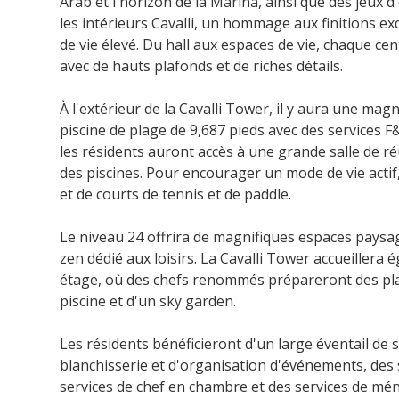
Arab et l'horizon de la Marina, ainsi que des jeux 
les intérieurs Cavalli, un hommage aux finitions ex
de vie élevé. Du hall aux espaces de vie, chaque ce
avec de hauts plafonds et de riches détails.
À l'extérieur de la Cavalli Tower, il y aura une ma
piscine de plage de 9,687 pieds avec des services 
les résidents auront accès à une grande salle de r
des piscines. Pour encourager un mode de vie actif
et de courts de tennis et de paddle.
Le niveau 24 offrira de magnifiques espaces paysa
zen dédié aux loisirs. La Cavalli Tower accueillera
étage, où des chefs renommés prépareront des pla
piscine et d'un sky garden.
Les résidents bénéficieront d'un large éventail de s
blanchisserie et d'organisation d'événements, des 
services de chef en chambre et des services de mén