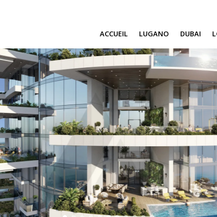
ACCUEIL
LUGANO
DUBAI
SAFA ONE
CAVALLI TOWE
DAMAC BAY
SAFA TWO
CORAL REEF
VENICE & MALT
CHIC TOWER
MOROCCO
GEMS ESTATES