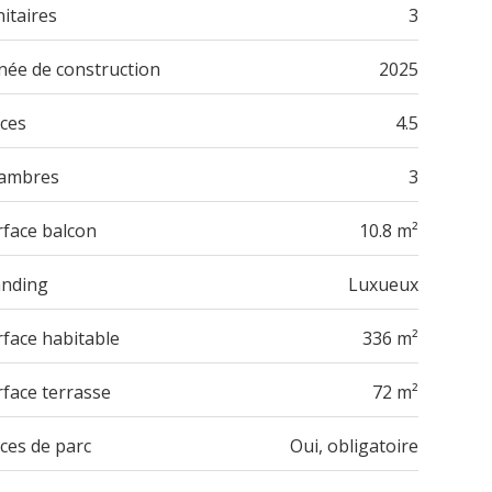
itaires
3
née de construction
2025
èces
4.5
ambres
3
rface balcon
10.8 m²
anding
Luxueux
rface habitable
336 m²
rface terrasse
72 m²
ces de parc
Oui, obligatoire