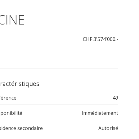
CINE
CHF 3'574'000.-
ractéristiques
férence
49
ponibilité
Immédiatement
sidence secondaire
Autorisé