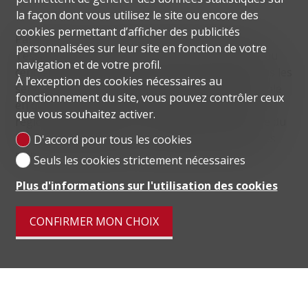
la façon dont vous utilisez le site ou encore des
cookies permettant d’afficher des publicités
Paradiso est une commune suisse du canton du
personnalisées sur leur site en fonction de votre
Tessin, située sur le lac de Lugano. La proximité du
navigation et de votre profil.
centre de Lugano permet un accès pratique à tous les
À l’exception des cookies nécessaires au
services, tandis que la sortie d'autoroute, accessible
fonctionnement du site, vous pouvez contrôler ceux
en quelques minutes, facilite tout déplacement. La
que vous souhaitez activer.
région de Paradiso est connue pour le funiculaire du
Monte San Salvatore, encore aujourd'hui l'une des
D'accord pour tous les cookies
principales attractions touristiques de la région.
Seuls les cookies strictement nécessaires
Plus d'informations sur l'utilisation des cookies
CONFIRMER MON CHOIX
Distances