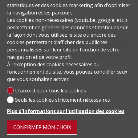
statistiques et des cookies marketing afin d'optimiser
la navigation et les parcours.
Les cookies non-nécessaires (youtube, google, etc..)
permettent de générer des données statistiques sur
Distances
la façon dont vous utilisez le site ou encore des
cookies permettant d’afficher des publicités
localite
personnalisées sur leur site en fonction de votre
navigation et de votre profil.
Transports publics
125 m
2'
2'
-
À l’exception des cookies nécessaires au
fonctionnement du site, vous pouvez contrôler ceux
Ecole primaire
151 m
4'
4'
2'
que vous souhaitez activer.
Commerces
1.49 km
20'
20'
2'
D'accord pour tous les cookies
Seuls les cookies strictement nécessaires
Restaurants
192 m
3'
3'
5'
Plus d'informations sur l'utilisation des cookies
CONFIRMER MON CHOIX