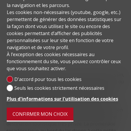
la navigation et les parcours.
Les cookies non-nécessaires (youtube, google, etc..)
permettent de générer des données statistiques sur
la façon dont vous utilisez le site ou encore des
Situation
cookies permettant d’afficher des publicités
personnalisées sur leur site en fonction de votre
navigation et de votre profil.
À l’exception des cookies nécessaires au
fonctionnement du site, vous pouvez contrôler ceux
que vous souhaitez activer.
Ascona est une commune suisse du canton du Tessin,
D'accord pour tous les cookies
située au pied du Monte Verità sur la rive nord-est du
Seuls les cookies strictement nécessaires
lac Majeur, avec une population d'environ 6 000
habitants. Avec sa situation au bord du lac, ses
Plus d'informations sur l'utilisation des cookies
palmiers, son atmosphère méditerranéenne et son
climat doux, Ascona est un véritable paradis. Riche en
CONFIRMER MON CHOIX
histoire, en art et en culture, c'est aujourd'hui une
destination touristique très prisée. La promenade
caractéristique au bord du lac donne à cette petite