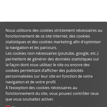
Situation
Nous utilisons des cookies strictement nécessaires au
fonctionnement de ce site internet, des cookies
statistiques et des cookies marketing afin d'optimiser
la navigation et les parcours.
Les cookies non-nécessaires (youtube, google, etc..)
permettent de générer des données statistiques sur
la façon dont vous utilisez le site ou encore des
Lugano est une commune suisse de 67 082 habitants
cookies permettant d’afficher des publicités
située dans le canton du Tessin. Aujourd'hui, la ville
personnalisées sur leur site en fonction de votre
est considérée comme la principale métropole
navigation et de votre profil.
commerciale et culturelle du canton du Tessin, grâce
À l’exception des cookies nécessaires au
à son climat favorable et à sa situation
fonctionnement du site, vous pouvez contrôler ceux
enchanteresse en termes de paysage, à sa fonction
que vous souhaitez activer.
de pont vers l'Italie et à sa forte concentration de
banques et d'entreprises commerciales. Lugano est